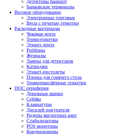
Детекторы банкнот
Банковские терминалы
Весовое оборудование
Электронные торговые
Весы с печатью этикетки
Расходные материалы
Чековая лента
Термоэтикетки
Этикет-лента
Риббоны
Журналы
Лампы для детекторов
Катриджи
Этикет-пистолеты
Пленка для горячего стола
Термотрансферные этикетки
ПОС периферия
Денежные ящики
Сейфы
Клавиатуры
Дисплей покупателя
Ридеры магнитных карт
Стабилизаторы
POS мониторы
Кондиционеры