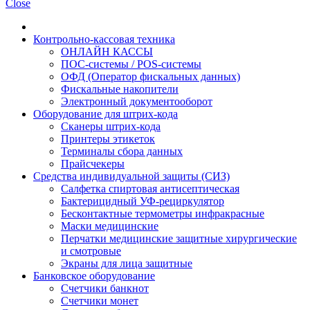
Close
Контрольно-кассовая техника
ОНЛАЙН КАССЫ
ПОС-системы / POS-системы
ОФД (Оператор фискальных данных)
Фискальные накопители
Электронный документооборот
Оборудование для штрих-кода
Сканеры штрих-кода
Принтеры этикеток
Терминалы сбора данных
Прайсчекеры
Средства индивидуальной защиты (СИЗ)
Салфетка спиртовая антисептическая
Бактерицидный УФ-рециркулятор
Бесконтактные термометры инфракрасные
Маски медицинские
Перчатки медицинские защитные хирургические
и смотровые
Экраны для лица защитные
Банковское оборудование
Счетчики банкнот
Счетчики монет