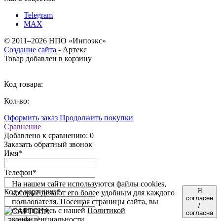
Telegram
MAX
©
2011–2026 НПО «Инпоэкс»
Создание сайта
-
Артекс
Товар добавлен в корзину
Код товара:
Кол-во:
Оформить заказ
Продолжить покупки
Сравнение
Добавлено к сравнению: 0
Заказать обратный звонок
Имя
*
Телефон
*
На нашем сайте используются файлы cookies,
Я
Код с картинки
*
которые делают его более удобным для каждого
согласен
пользователя. Посещая страницы сайта, вы
/
соглашаетесь с нашей
Политикой
согласна
конфиденциальности
.
Заказать