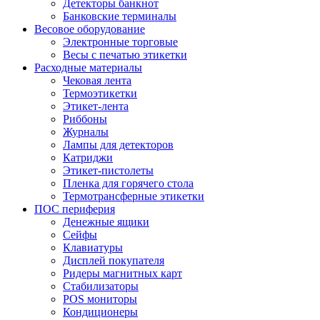
Детекторы банкнот
Банковские терминалы
Весовое оборудование
Электронные торговые
Весы с печатью этикетки
Расходные материалы
Чековая лента
Термоэтикетки
Этикет-лента
Риббоны
Журналы
Лампы для детекторов
Катриджи
Этикет-пистолеты
Пленка для горячего стола
Термотрансферные этикетки
ПОС периферия
Денежные ящики
Сейфы
Клавиатуры
Дисплей покупателя
Ридеры магнитных карт
Стабилизаторы
POS мониторы
Кондиционеры