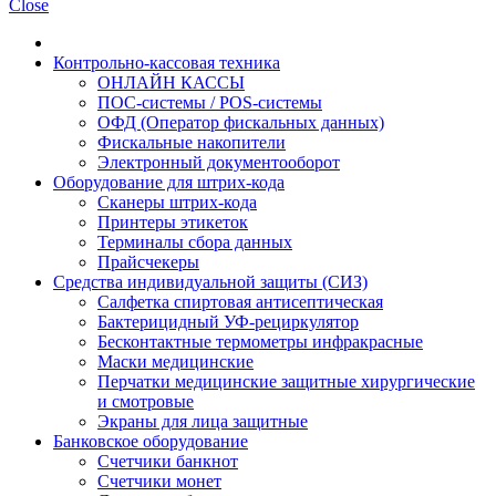
Close
Контрольно-кассовая техника
ОНЛАЙН КАССЫ
ПОС-системы / POS-системы
ОФД (Оператор фискальных данных)
Фискальные накопители
Электронный документооборот
Оборудование для штрих-кода
Сканеры штрих-кода
Принтеры этикеток
Терминалы сбора данных
Прайсчекеры
Средства индивидуальной защиты (СИЗ)
Салфетка спиртовая антисептическая
Бактерицидный УФ-рециркулятор
Бесконтактные термометры инфракрасные
Маски медицинские
Перчатки медицинские защитные хирургические
и смотровые
Экраны для лица защитные
Банковское оборудование
Счетчики банкнот
Счетчики монет