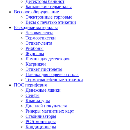
Детекторы банкнот
Банковские терминалы
Весовое оборудование
Электронные торговые
Весы с печатью этикетки
Расходные материалы
Чековая лента
Термоэтикетки
Этикет-лента
Риббоны
Журналы
Лампы для детекторов
Катриджи
Этикет-пистолеты
Пленка для горячего стола
Термотрансферные этикетки
ПОС периферия
Денежные ящики
Сейфы
Клавиатуры
Дисплей покупателя
Ридеры магнитных карт
Стабилизаторы
POS мониторы
Кондиционеры