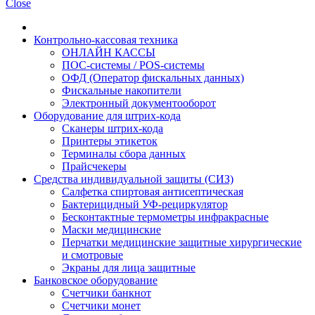
Close
Контрольно-кассовая техника
ОНЛАЙН КАССЫ
ПОС-системы / POS-системы
ОФД (Оператор фискальных данных)
Фискальные накопители
Электронный документооборот
Оборудование для штрих-кода
Сканеры штрих-кода
Принтеры этикеток
Терминалы сбора данных
Прайсчекеры
Средства индивидуальной защиты (СИЗ)
Салфетка спиртовая антисептическая
Бактерицидный УФ-рециркулятор
Бесконтактные термометры инфракрасные
Маски медицинские
Перчатки медицинские защитные хирургические
и смотровые
Экраны для лица защитные
Банковское оборудование
Счетчики банкнот
Счетчики монет