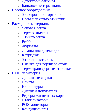
Детекторы банкнот
Банковские терминалы
Весовое оборудование
Электронные торговые
Весы с печатью этикетки
Расходные материалы
Чековая лента
Термоэтикетки
Этикет-лента
Риббоны
Журналы
Лампы для детекторов
Катриджи
Этикет-пистолеты
Пленка для горячего стола
Термотрансферные этикетки
ПОС периферия
Денежные ящики
Сейфы
Клавиатуры
Дисплей покупателя
Ридеры магнитных карт
Стабилизаторы
POS мониторы
Кондиционеры