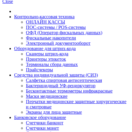
Close
Контрольно-кассовая техника
ОНЛАЙН КАССЫ
ПОС-системы / POS-системы
ОФД (Оператор фискальных данных)
Фискальные накопители
Электронный документооборот
Оборудование для штрих-кода
Сканеры штрих-кода
Принтеры этикеток
Терминалы сбора данных
Прайсчекеры
Средства индивидуальной защиты (СИЗ)
Салфетка спиртовая антисептическая
Бактерицидный УФ-рециркулятор
Бесконтактные термометры инфракрасные
Маски медицинские
Перчатки медицинские защитные хирургические
и смотровые
Экраны для лица защитные
Банковское оборудование
Счетчики банкнот
Счетчики монет