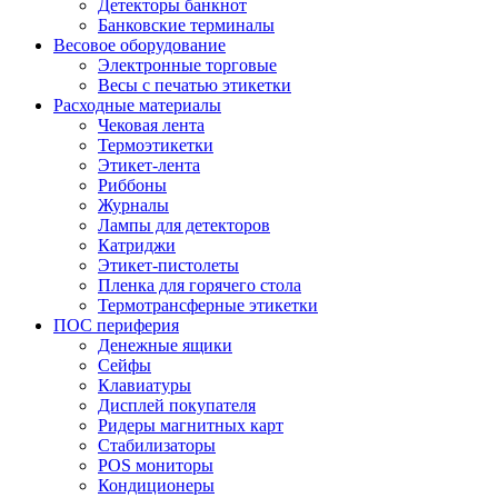
Детекторы банкнот
Банковские терминалы
Весовое оборудование
Электронные торговые
Весы с печатью этикетки
Расходные материалы
Чековая лента
Термоэтикетки
Этикет-лента
Риббоны
Журналы
Лампы для детекторов
Катриджи
Этикет-пистолеты
Пленка для горячего стола
Термотрансферные этикетки
ПОС периферия
Денежные ящики
Сейфы
Клавиатуры
Дисплей покупателя
Ридеры магнитных карт
Стабилизаторы
POS мониторы
Кондиционеры