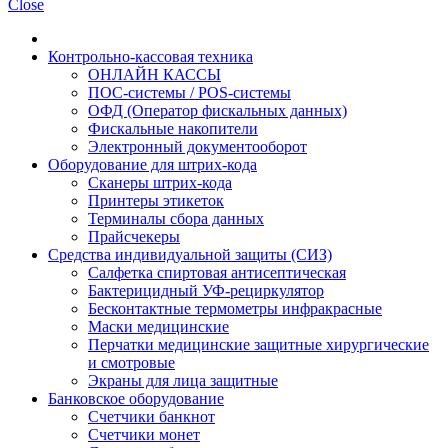
Close
Контрольно-кассовая техника
ОНЛАЙН КАССЫ
ПОС-системы / POS-системы
ОФД (Оператор фискальных данных)
Фискальные накопители
Электронный документооборот
Оборудование для штрих-кода
Сканеры штрих-кода
Принтеры этикеток
Терминалы сбора данных
Прайсчекеры
Средства индивидуальной защиты (СИЗ)
Салфетка спиртовая антисептическая
Бактерицидный УФ-рециркулятор
Бесконтактные термометры инфракрасные
Маски медицинские
Перчатки медицинские защитные хирургические
и смотровые
Экраны для лица защитные
Банковское оборудование
Счетчики банкнот
Счетчики монет