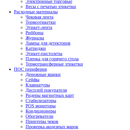
Электронные торговые
Весы с печатью этикетки
Расходные материалы
Чековая лента
Термоэтикетки
Этикет-лента
Риббоны
Журналы
Лампы для детекторов
Катриджи
Этикет-пистолеты
Пленка для горячего стола
Термотрансферные этикетки
ПОС периферия
Денежные ящики
Сейфы
Клавиатуры
Дисплей покупателя
Ридеры магнитных карт
Стабилизаторы
POS мониторы
Кондиционеры
Обогреватели
Принтеры чеков
Проверка акцизных марок