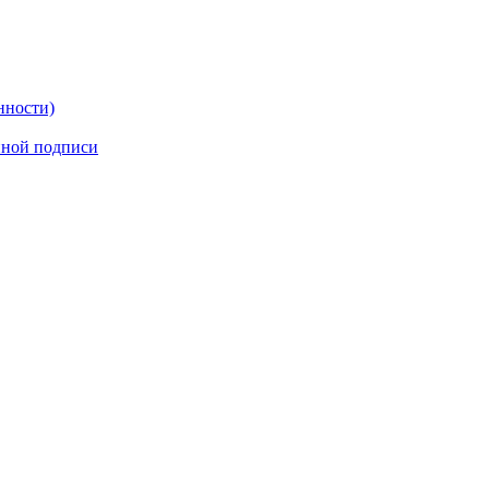
нности)
нной подписи