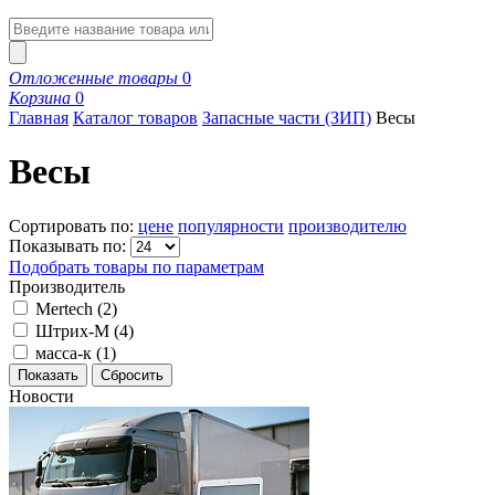
Отложенные товары
0
Корзина
0
Главная
Каталог товаров
Запасные части (ЗИП)
Весы
Весы
Сортировать по:
цене
популярности
производителю
Показывать по:
Подобрать товары по параметрам
Производитель
Mertech
(
2
)
Штрих-М
(
4
)
масса-к
(
1
)
Новости