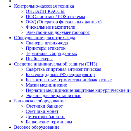
Контрольно-кассовая техника
ОНЛАЙН КАССЫ
ПОС-системы / POS-системы
ОФД (Оператор фискальных данных)
Фискальные накопители
Электронный документооборот
Оборудование для штрих-кода
Сканеры штрих-кода
Принтеры этикеток
Терминалы сбора данных
Прайсчекеры
Средства индивидуальной защиты (СИЗ)
Салфетка спиртовая антисептическая
Бактерицидный УФ-рециркулятор
Бесконтактные термометры инфракрасные
Маски медицинские
Перчатки медицинские защитные хирургические и
Экраны для лица защитные
Банковское оборудование
Счетчики банкнот
Счетчики монет
Детекторы банкнот
Банковские терминалы
Весовое оборудование