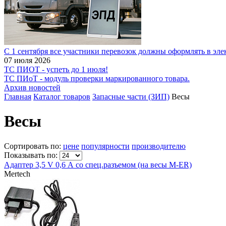
С 1 сентября все участники перевозок должны оформлять в эл
07 июля 2026
ТС ПИОТ - успеть до 1 июля!
ТС ПИоТ - модуль проверки маркированного товара.
Архив новостей
Главная
Каталог товаров
Запасные части (ЗИП)
Весы
Весы
Сортировать по:
цене
популярности
производителю
Показывать по:
Адаптер 3,5 V 0,6 А со спец.разъемом (на весы М-ЕR)
Mertech