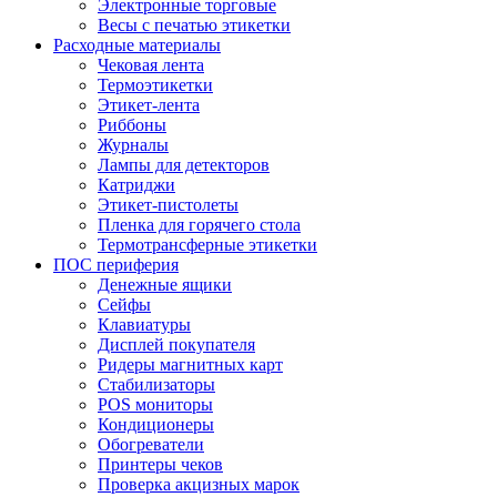
Электронные торговые
Весы с печатью этикетки
Расходные материалы
Чековая лента
Термоэтикетки
Этикет-лента
Риббоны
Журналы
Лампы для детекторов
Катриджи
Этикет-пистолеты
Пленка для горячего стола
Термотрансферные этикетки
ПОС периферия
Денежные ящики
Сейфы
Клавиатуры
Дисплей покупателя
Ридеры магнитных карт
Стабилизаторы
POS мониторы
Кондиционеры
Обогреватели
Принтеры чеков
Проверка акцизных марок