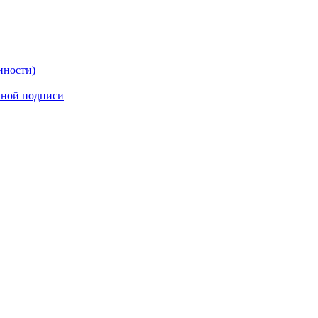
нности)
нной подписи