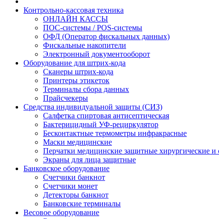
Контрольно-кассовая техника
ОНЛАЙН КАССЫ
ПОС-системы / POS-системы
ОФД (Оператор фискальных данных)
Фискальные накопители
Электронный документооборот
Оборудование для штрих-кода
Сканеры штрих-кода
Принтеры этикеток
Терминалы сбора данных
Прайсчекеры
Средства индивидуальной защиты (СИЗ)
Салфетка спиртовая антисептическая
Бактерицидный УФ-рециркулятор
Бесконтактные термометры инфракрасные
Маски медицинские
Перчатки медицинские защитные хирургические и
Экраны для лица защитные
Банковское оборудование
Счетчики банкнот
Счетчики монет
Детекторы банкнот
Банковские терминалы
Весовое оборудование