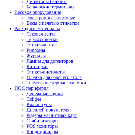
Детекторы банкнот
Банковские терминалы
Весовое оборудование
Электронные торговые
Весы с печатью этикетки
Расходные материалы
Чековая лента
Термоэтикетки
Этикет-лента
Риббоны
Журналы
Лампы для детекторов
Катриджи
Этикет-пистолеты
Пленка для горячего стола
Термотрансферные этикетки
ПОС периферия
Денежные ящики
Сейфы
Клавиатуры
Дисплей покупателя
Ридеры магнитных карт
Стабилизаторы
POS мониторы
Кондиционеры