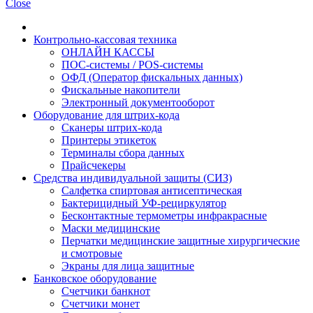
Close
Контрольно-кассовая техника
ОНЛАЙН КАССЫ
ПОС-системы / POS-системы
ОФД (Оператор фискальных данных)
Фискальные накопители
Электронный документооборот
Оборудование для штрих-кода
Сканеры штрих-кода
Принтеры этикеток
Терминалы сбора данных
Прайсчекеры
Средства индивидуальной защиты (СИЗ)
Салфетка спиртовая антисептическая
Бактерицидный УФ-рециркулятор
Бесконтактные термометры инфракрасные
Маски медицинские
Перчатки медицинские защитные хирургические
и смотровые
Экраны для лица защитные
Банковское оборудование
Счетчики банкнот
Счетчики монет