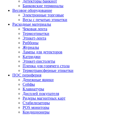
Детекторы банкнот
Банковские терминалы
Весовое оборудование
Электронные торговые
Весы с печатью этикетки
Расходные материалы
Чековая лента
Термоэтикетки
Этикет-лента
Риббоны
Журналы
Лампы для детекторов
Катриджи
Этикет-пистолеты
Пленка для горячего стола
Термотрансферные этикетки
ПОС периферия
Денежные ящики
Сейфы
Клавиатуры
Дисплей покупателя
Ридеры магнитных карт
Стабилизаторы
POS мониторы
Кондиционеры