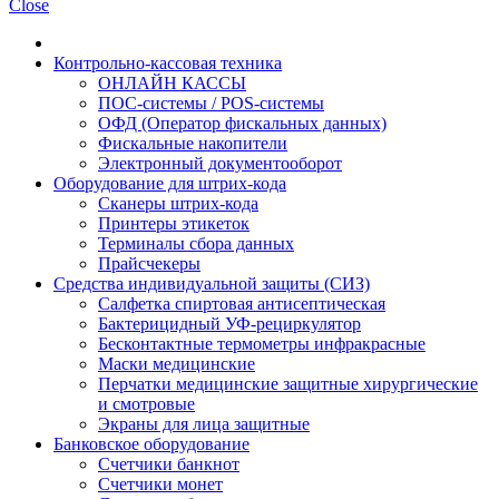
Close
Контрольно-кассовая техника
ОНЛАЙН КАССЫ
ПОС-системы / POS-системы
ОФД (Оператор фискальных данных)
Фискальные накопители
Электронный документооборот
Оборудование для штрих-кода
Сканеры штрих-кода
Принтеры этикеток
Терминалы сбора данных
Прайсчекеры
Средства индивидуальной защиты (СИЗ)
Салфетка спиртовая антисептическая
Бактерицидный УФ-рециркулятор
Бесконтактные термометры инфракрасные
Маски медицинские
Перчатки медицинские защитные хирургические
и смотровые
Экраны для лица защитные
Банковское оборудование
Счетчики банкнот
Счетчики монет